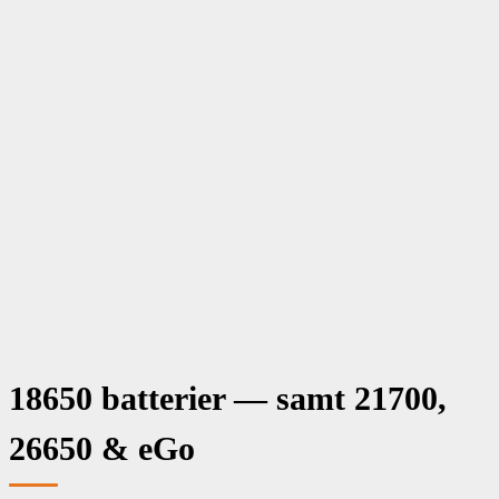
Menu
E cigaret
Puff bars
E Juice
Bland selv
Tank & Coil
Aroma
Batteri & Tilbehør
Mods
Snus & nikotinposer
Om os
18650 batterier — samt 21700,
26650 & eGo