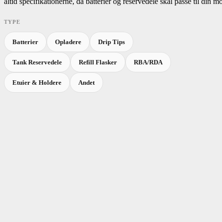
altid specifikationerne, da batterier og reservedele skal passe til din 
TYPE
Batterier
Opladere
Drip Tips
Tank Reservedele
Refill Flasker
RBA/RDA
Etuier & Holdere
Andet
Skip to product list
Kategori
filter
Andre Egenskaber
filter
Coilt
Farve
filter