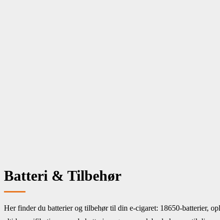
Snus & nikotinposer
Menu
E cigaret
Puff bars
E Juice
Bland selv
Tank & Coil
Aroma
Batteri & Tilbehør
Mods
Snus & nikotinposer
Om os
Batteri & Tilbehør
Her finder du batterier og tilbehør til din e-cigaret: 18650-batterier, o