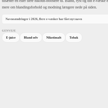
tilsætter en eller flere nikotin-boostere til. Bland, ryst og din e-væske 
mere om blandingsforhold og modning længere nede på siden.
Navneændringer i 2026, flere e-væsker har fået nyt navn
Fra 1. april 2026 må e-væsker ikke markedsføres under navne, der henviser til 
GENVEJE
Sundbygaard
E-juice
Bland selv
Nikotinsalt
Tobak
GAMMELT NAVN
Sundbygaard Menthol
Skip to product list
Nikotinindhold
filter
Pris
filter
Smag
filter
Sundbygaard Cigaret
Sundbygaard Tobak