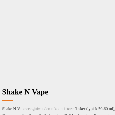
Snus & nikotinposer
Menu
E cigaret
Puff bars
E Juice
Bland selv
Tank & Coil
Aroma
Batteri & Tilbehør
Mods
Snus & nikotinposer
Om os
Shake N Vape
Shake N Vape er e-juice uden nikotin i store flasker (typisk 50-60 ml)