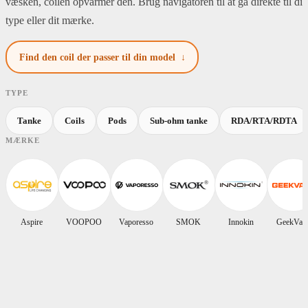
væsken, coilen opvarmer den. Brug navigatoren til at gå direkte til din
type eller dit mærke.
Find den coil der passer til din model ↓
TYPE
Tanke
Coils
Pods
Sub-ohm tanke
RDA/RTA/RDTA
MÆRKE
Aspire
VOOPOO
Vaporesso
SMOK
Innokin
GeekVap