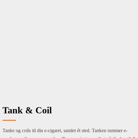
Menu
E cigaret
Puff bars
E Juice
Bland selv
Tank & Coil
Aroma
Batteri & Tilbehør
Mods
Snus & nikotinposer
Om os
Tank & Coil
Tanke og coils til din e-cigaret, samlet ét sted. Tanken rummer e-