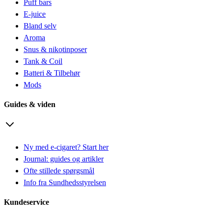
Puff bars
E-juice
Bland selv
Aroma
Snus & nikotinposer
Tank & Coil
Batteri & Tilbehør
Mods
Guides & viden
Ny med e-cigaret? Start her
Journal: guides og artikler
Ofte stillede spørgsmål
Info fra Sundhedsstyrelsen
Kundeservice