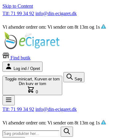
Skip to Content
Tlf: 71 99 34 92
info@din-ecigaret.dk
Vi afsender ordrer om:
Vi sender om
8t 13m og 0s
Find butik
Log ind / Opret
Toggle minicart, Kurven er tom
Søg
Din kurv er tom
0
Tlf: 71 99 34 92
info@din-ecigaret.dk
Vi afsender ordrer om:
Vi sender om
8t 13m og 0s