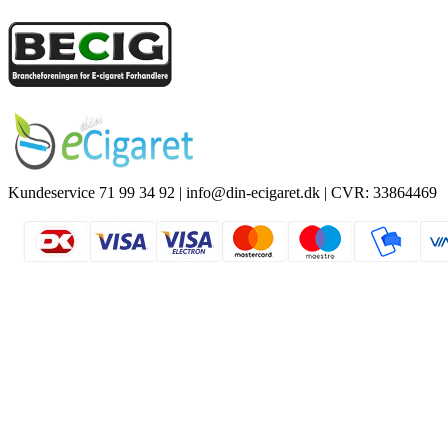
Kundeservice 71 99 34 92 | info@din-ecigaret.dk | CVR: 33864469