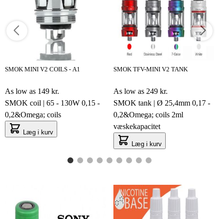
SMOK MINI V2 COILS - A1
SMOK TFV-MINI V2 TANK
As low as
149 kr.
As low as
249 kr.
SMOK coil | 65 - 130W 0,15 -
SMOK tank | Ø 25,4mm 0,17 -
0,2&Omega; coils
0,2&Omega; coils 2ml
væskekapacitet
Læg i kurv
Læg i kurv