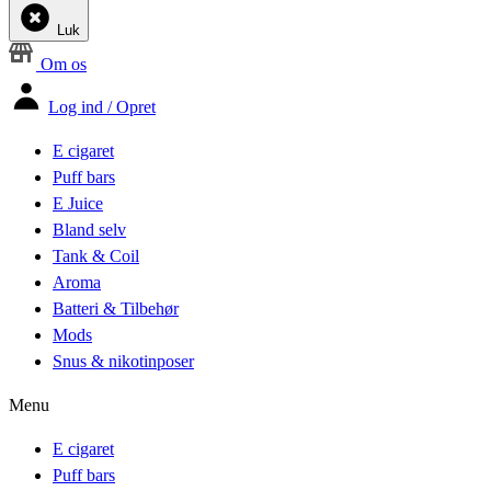
Luk
Om os
Log ind / Opret
E cigaret
Puff bars
E Juice
Bland selv
Tank & Coil
Aroma
Batteri & Tilbehør
Mods
Snus & nikotinposer
Menu
E cigaret
Puff bars