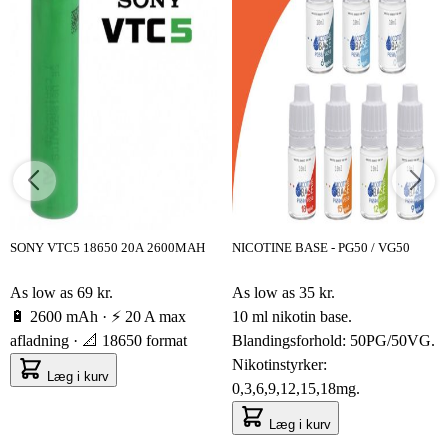
SONY VTC5 18650 20A 2600MAH
NICOTINE BASE - PG50 / VG50
As low as
69 kr.
As low as
35 kr.
🔋 2600 mAh · ⚡ 20 A max
10 ml nikotin base.
afladning · 📐 18650 format
Blandingsforhold: 50PG/50VG.
Nikotinstyrker:
Læg i kurv
0,3,6,9,12,15,18mg.
Læg i kurv