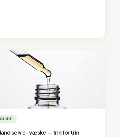
GUIDE
land selv e-væske — trin for trin