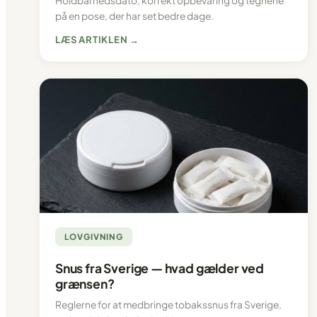
Holdbarhedsdato, korrekt opbevaring og tegnene
på en pose, der har set bedre dage.
LÆS ARTIKLEN →
LOVGIVNING
Snus fra Sverige — hvad gælder ved
grænsen?
Reglerne for at medbringe tobakssnus fra Sverige,