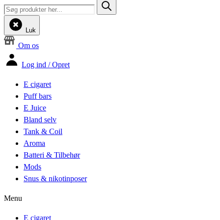
Luk
Om os
Log ind / Opret
E cigaret
Puff bars
E Juice
Bland selv
Tank & Coil
Aroma
Batteri & Tilbehør
Mods
Snus & nikotinposer
Menu
E cigaret