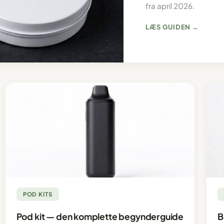
fra april 2026.
LÆS GUIDEN →
POD KITS
Pod kit — den komplette begynderguide
B