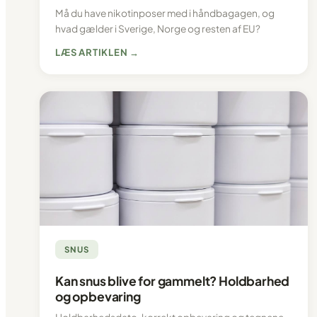
Må du have nikotinposer med i håndbagagen, og
hvad gælder i Sverige, Norge og resten af EU?
LÆS ARTIKLEN →
SNUS
Kan snus blive for gammelt? Holdbarhed
og opbevaring