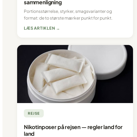
sammenligning
Portionsstørrelse, styrker, smagsvarianter og
format: de to største mærker punkt for punkt.
LÆS ARTIKLEN →
REJSE
Nikotinposer på rejsen — regler land for
land