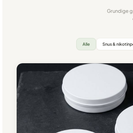
Grundige gu
Alle
Snus & nikotin