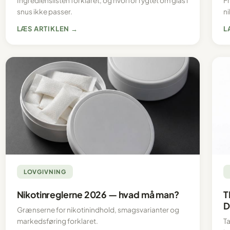
Ingredienslisten forklaret, og hvorfor rygtet om glas i
F
snus ikke passer.
n
LÆS ARTIKLEN →
L
LOVGIVNING
Nikotinreglerne 2026 — hvad må man?
T
D
Grænserne for nikotinindhold, smagsvarianter og
markedsføring forklaret.
T