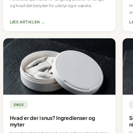
og hvad det betyder for udstyr og e-væske.
H
ad
LÆS ARTIKLEN →
L
SNUS
Hvad er der i snus? Ingredienser og
S
myter
n