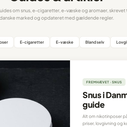
ides om snus, e-cigaretter, e-væske og aromaer, skrevet t
danske marked og opdateret med gældende regler.
poser
E-cigaretter
E-væske
Bland selv
Lovgi
FREMHÆVET · SNUS
Snus i Dan
guide
Alt om nikotinposer p
priser, lovgivning og 