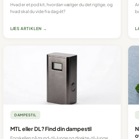
Hvad er et pod kit, hvordan vælger du det rigtige, og
A
hvad skal du vide fra dag ét?
b
LÆS ARTIKLEN →
L
DAMPESTIL
MTL eller DL? Find din dampestil
N
o
Forskellen på mund-til-lunge og direkte-til-lunge,