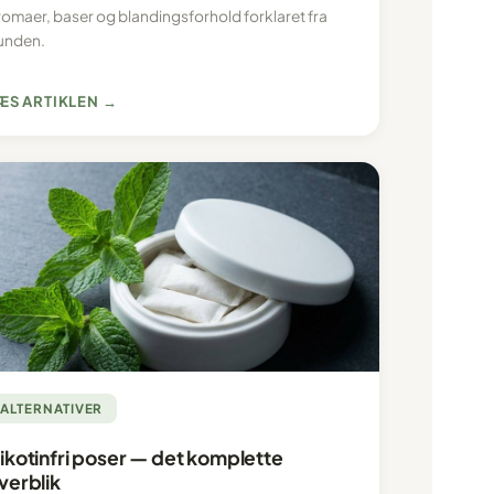
romaer, baser og blandingsforhold forklaret fra
unden.
ÆS ARTIKLEN →
ALTERNATIVER
ikotinfri poser — det komplette
verblik