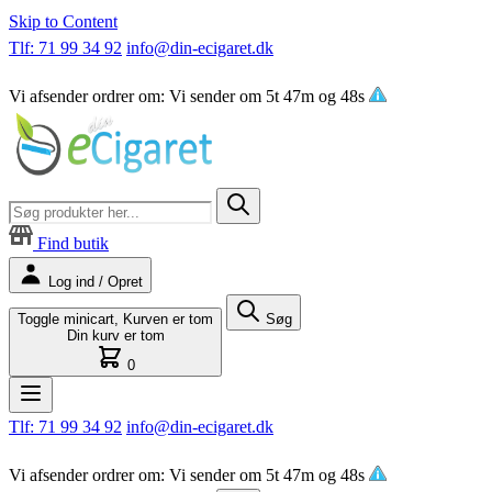
Skip to Content
Tlf: 71 99 34 92
info@din-ecigaret.dk
Vi afsender ordrer om:
Vi sender om
5t 47m og 47s
Find butik
Log ind / Opret
Toggle minicart, Kurven er tom
Søg
Din kurv er tom
0
Tlf: 71 99 34 92
info@din-ecigaret.dk
Vi afsender ordrer om:
Vi sender om
5t 47m og 47s