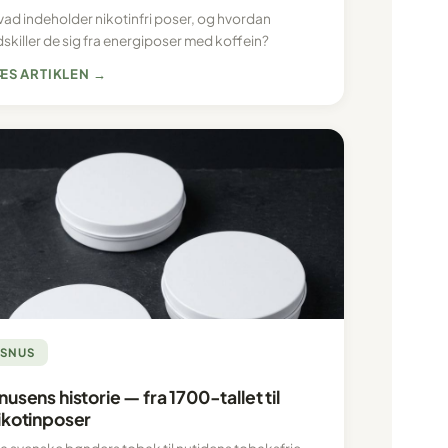
vad indeholder nikotinfri poser, og hvordan
skiller de sig fra energiposer med koffein?
ÆS ARTIKLEN →
SNUS
nusens historie — fra 1700-tallet til
ikotinposer