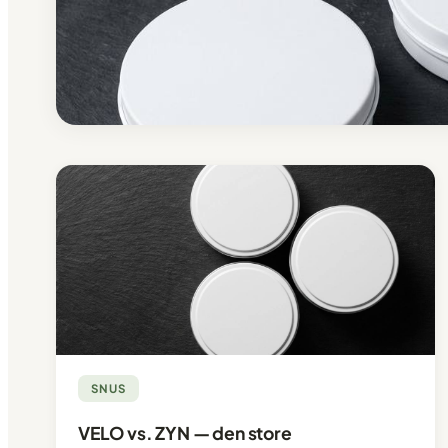
SNUS
VELO vs. ZYN — den store