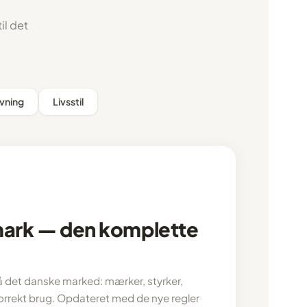
il det
vning
Livsstil
mark — den komplette
å det danske marked: mærker, styrker,
korrekt brug. Opdateret med de nye regler