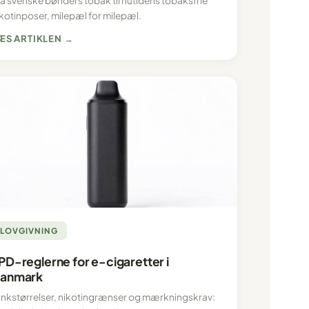
ra svenske bønders tobak til nutidens tobaksfrie
ikotinposer, milepæl for milepæl.
ÆS ARTIKLEN →
LOVGIVNING
PD-reglerne for e-cigaretter i
anmark
ankstørrelser, nikotingrænser og mærkningskrav: