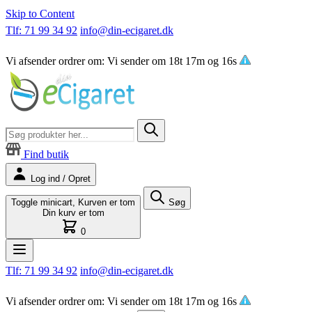
Skip to Content
Tlf: 71 99 34 92
info@din-ecigaret.dk
Vi afsender ordrer om:
Vi sender om
18t 17m og 15s
Find butik
Log ind / Opret
Toggle minicart, Kurven er tom
Søg
Din kurv er tom
0
Tlf: 71 99 34 92
info@din-ecigaret.dk
Vi afsender ordrer om:
Vi sender om
18t 17m og 15s