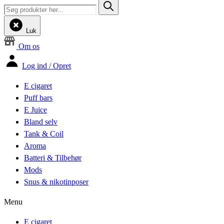
Luk
Om os
Log ind / Opret
E cigaret
Puff bars
E Juice
Bland selv
Tank & Coil
Aroma
Batteri & Tilbehør
Mods
Snus & nikotinposer
Menu
E cigaret