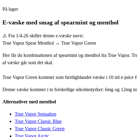
På lager
E-væske med smag af spearmint og menthol
⚠️ Fra 1/4-26 skifter denne e-væske navn:
True Vapor Spear Menthol → True Vapor Green
Her får du kombinationen af spearmint og menthol fra True Vapor. Tru
af væske går som det skal.
True Vapor Green kommer som færdigblandet væske i 10 ml e-juice f
Denne væske kommer i to forskellige nikotinstyrker: 6mg og 12mg nik
Alternativer med menthol
True Vapor Sensation
True Vapor Classic Blue
True Vapor Classic Green
True Vapor Arctic