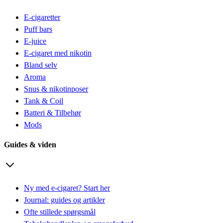
E-cigaretter
Puff bars
E-juice
E-cigaret med nikotin
Bland selv
Aroma
Snus & nikotinposer
Tank & Coil
Batteri & Tilbehør
Mods
Guides & viden
Ny med e-cigaret? Start her
Journal: guides og artikler
Ofte stillede spørgsmål