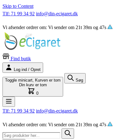
Skip to Content
Tlf: 71 99 34 92
info@din-ecigaret.dk
Vi afsender ordrer om:
Vi sender om
21t 39m og 47s
Find butik
Log ind / Opret
Toggle minicart, Kurven er tom
Søg
Din kurv er tom
0
Tlf: 71 99 34 92
info@din-ecigaret.dk
Vi afsender ordrer om:
Vi sender om
21t 39m og 47s