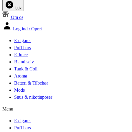
Luk
Om os
Log ind / Opret
E cigaret
Puff bars
E Juice
Bland selv
Tank & Coil
Aroma
Batteri & Tilbehør
Mods
Snus & nikotinposer
Menu
E cigaret
Puff bars