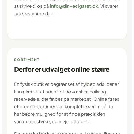
at skrive til os på
info@din-ecigaret.dk
. Vi svarer
typisk samme dag.
SORTIMENT
Derfor er udvalget online større
En fysisk butik er begrænset af hyldeplads: der er
kun plads til et udsnit af de væsker, coils og
reservedele, der findes på markedet. Online føres
et bredere sortiment af komplette serier, så du
har bedre mulighed for at finde præcis den
variant og styrke, du plejer at bruge.
Det gælder både e-cigaretter, e-juice og tilbehør: