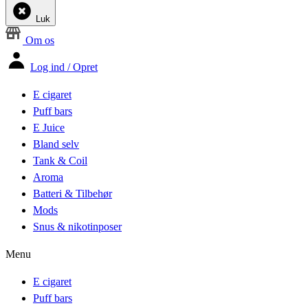
Luk
Om os
Log ind / Opret
E cigaret
Puff bars
E Juice
Bland selv
Tank & Coil
Aroma
Batteri & Tilbehør
Mods
Snus & nikotinposer
Menu
E cigaret
Puff bars