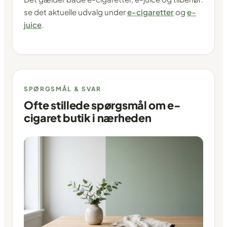
se det aktuelle udvalg under
e-cigaretter
og
e-
juice
.
SPØRGSMÅL & SVAR
Ofte stillede spørgsmål om e-
cigaret butik i nærheden