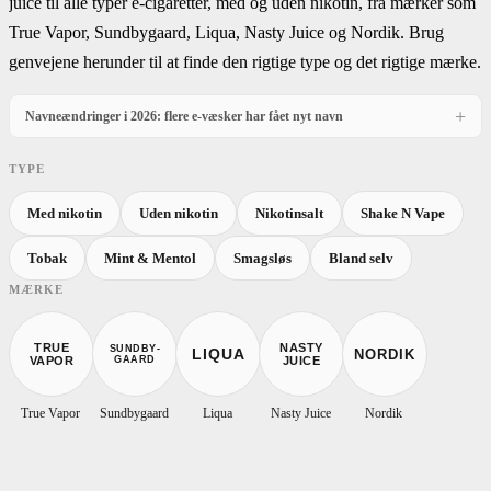
juice til alle typer e-cigaretter, med og uden nikotin, fra mærker som
True Vapor, Sundbygaard, Liqua, Nasty Juice og Nordik. Brug
genvejene herunder til at finde den rigtige type og det rigtige mærke.
+
Navneændringer i 2026: flere e-væsker har fået nyt navn
Fra 1. april 2026 må e-væsker ikke markedsføres under navne, der henviser til en
bestemt smag. Her ser du, hvad varianterne hed før, og hvad de hedder nu.
TYPE
True Vapor
Med nikotin
Uden nikotin
Nikotinsalt
Shake N Vape
GAMMELT NAVN
NYT NAVN
Tobak
Mint & Mentol
Smagsløs
Bland selv
True Vapor Danish Tobacco
True Vapor Danish
MÆRKE
True Vapor Menthol Sensation
True Vapor Sensation
True Vapor Menthol
True Vapor Classic Blue
TRUE
NASTY
SUNDBY-
LIQUA
NORDIK
True Vapor Spearmint
True Vapor Classic Green
VAPOR
GAARD
JUICE
True Vapor Super Mint
True Vapor Arctic
True Vapor
Sundbygaard
Liqua
Nasty Juice
Nordik
True Vapor Silver Tobacco
True Vapor Silver
True Vapor Original Tobacco
True Vapor Original
True Vapor Royal Tobacco
True Vapor Royal