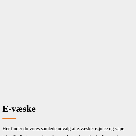
Menu
E cigaret
Puff bars
E Juice
Bland selv
Tank & Coil
Aroma
Batteri & Tilbehør
Mods
Snus & nikotinposer
Om os
E-væske
Her finder du vores samlede udvalg af e-væske: e-juice og vape