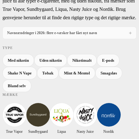
juice til alle typer e-cigaretter, med og uden nikotin, fra mærker som
True Vapor, Sundbygaard, Liqua, Nasty Juice og Nordik. Brug
genvejene herunder til at finde den rigtige type og det rigtige mærke.
+
Navneændringer i 2026: flere e-væsker har fået nyt navn
Fra 1. april 2026 må e-væsker ikke markedsføres under navne, der henviser til en
bestemt smag. Her ser du, hvad varianterne hed før, og hvad de hedder nu.
TYPE
True Vapor
Med nikotin
Uden nikotin
Nikotinsalt
E-pods
GAMMELT NAVN
NYT NAVN
Shake N Vape
Tobak
Mint & Mentol
Smagsløs
True Vapor Danish Tobacco
True Vapor Danish
True Vapor Menthol Sensation
True Vapor Sensation
Bland selv
True Vapor Menthol
True Vapor Classic Blue
MÆRKE
True Vapor Spearmint
True Vapor Classic Green
True Vapor Super Mint
True Vapor Arctic
True Vapor Silver Tobacco
True Vapor Silver
True Vapor Original Tobacco
True Vapor Original
True Vapor
Sundbygaard
Liqua
Nasty Juice
Nordik
True Vapor Royal Tobacco
True Vapor Royal