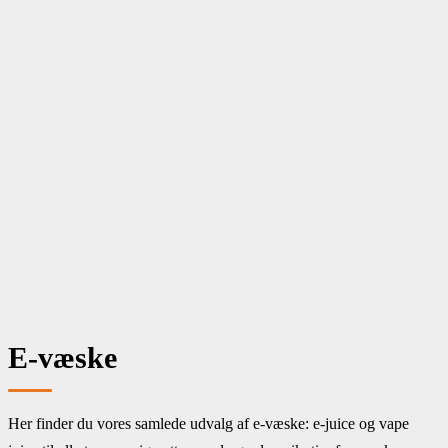
Menu
E cigaret
Puff bars
E Juice
Bland selv
Tank & Coil
Aroma
Batteri & Tilbehør
Mods
Snus & nikotinposer
Om os
E-væske
Her finder du vores samlede udvalg af e-væske: e-juice og vape