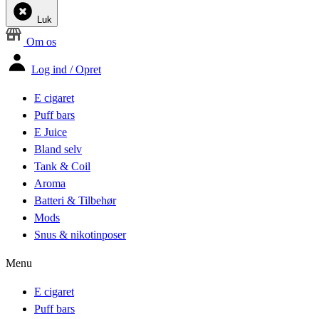
Luk
Om os
Log ind / Opret
E cigaret
Puff bars
E Juice
Bland selv
Tank & Coil
Aroma
Batteri & Tilbehør
Mods
Snus & nikotinposer
Menu
E cigaret
Puff bars