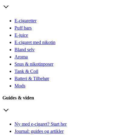
E-cigaretter
Puff bars
E-juice
E-cigaret med nikotin
Bland selv
Aroma
Snus & nikotinposer
Tank & Coil
Batteri & Tilbehør
Mods
Guides & viden
Ny med e-cigaret? Start her
Journal: guides og artikler