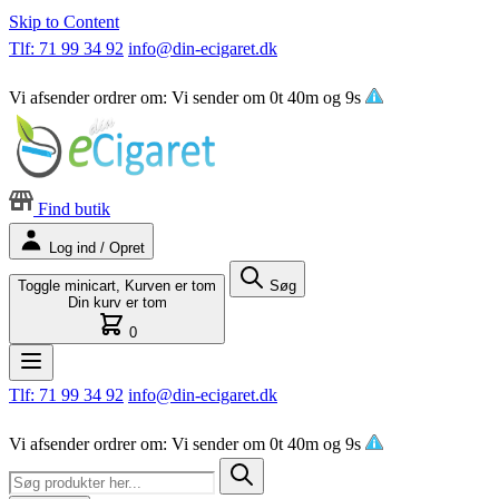
Skip to Content
Tlf: 71 99 34 92
info@din-ecigaret.dk
Vi afsender ordrer om:
Vi sender om
0t 40m og 8s
Find butik
Log ind / Opret
Toggle minicart, Kurven er tom
Søg
Din kurv er tom
0
Tlf: 71 99 34 92
info@din-ecigaret.dk
Vi afsender ordrer om:
Vi sender om
0t 40m og 8s