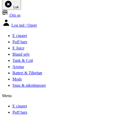
Luk
Om os
Log ind / Opret
E cigaret
Puff bars
E Juice
Bland selv
Tank & Coil
Aroma
Batteri & Tilbehør
Mods
Snus & nikotinposer
Menu
E cigaret
Puff bars