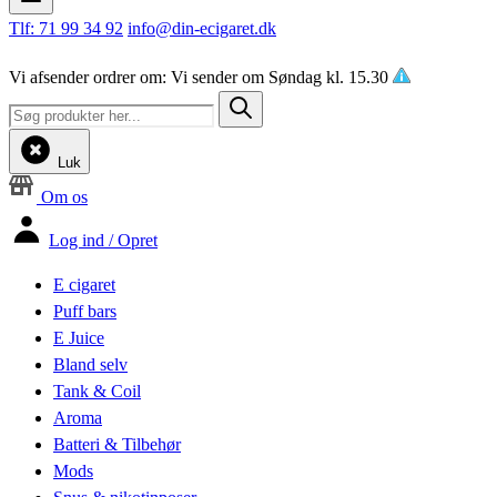
Tlf: 71 99 34 92
info@din-ecigaret.dk
Vi afsender ordrer om:
Vi sender om
Søndag kl. 15.30
Luk
Om os
Log ind / Opret
E cigaret
Puff bars
E Juice
Bland selv
Tank & Coil
Aroma
Batteri & Tilbehør
Mods