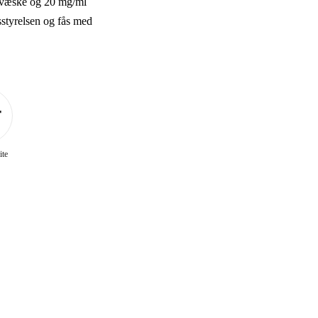
e-væske og 20 mg/ml
dsstyrelsen og fås med
ite