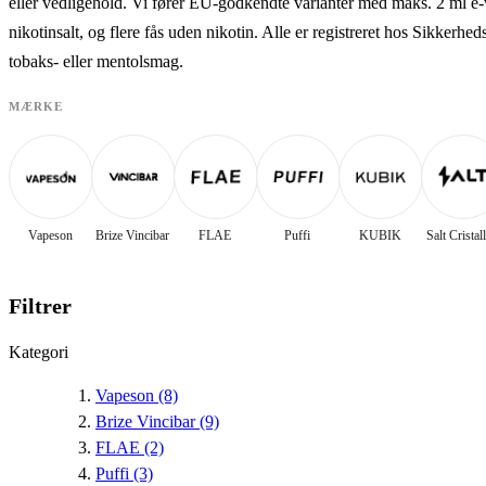
eller vedligehold. Vi fører EU-godkendte varianter med maks. 2 ml 
nikotinsalt, og flere fås uden nikotin. Alle er registreret hos Sikkerhe
tobaks- eller mentolsmag.
MÆRKE
Vapeson
Brize Vincibar
FLAE
Puffi
KUBIK
Salt Cristall
Filtrer
Kategori
Vapeson
(8)
Brize Vincibar
(9)
FLAE
(2)
Puffi
(3)