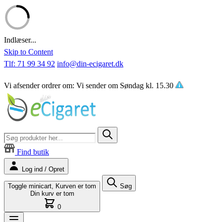
Indlæser...
Skip to Content
Tlf: 71 99 34 92
info@din-ecigaret.dk
Vi afsender ordrer om:
Vi sender om
Søndag kl. 15.30
Find butik
Log ind / Opret
Toggle minicart, Kurven er tom
Søg
Din kurv er tom
0