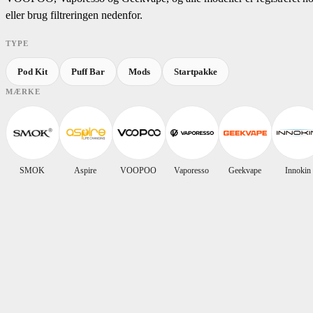
eller brug filtreringen nedenfor.
TYPE
Pod Kit
Puff Bar
Mods
Startpakke
MÆRKE
SMOK
Aspire
VOOPOO
Vaporesso
Geekvape
Innokin
Skip to product list
Kategori
filter
Andre Egenskaber
filter
Nikot
Farve
filter
Batterianvendelse
filter