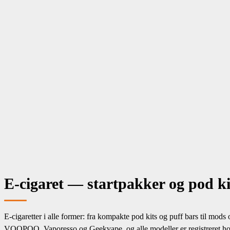
Snus & nikotinposer
Menu
E cigaret
Puff bars
E Juice
Bland selv
Tank & Coil
Aroma
Batteri & Tilbehør
Mods
Snus & nikotinposer
Om os
E-cigaret — startpakker og pod ki
E-cigaretter i alle former: fra kompakte pod kits og puff bars til mo
VOOPOO, Vaporesso og Geekvape, og alle modeller er registreret hos S