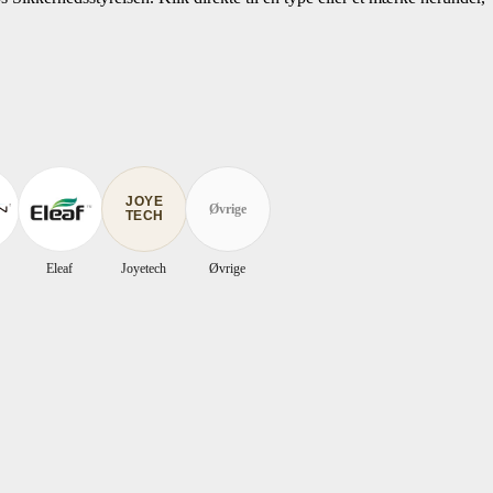
JOYE
Øvrige
TECH
Eleaf
Joyetech
Øvrige
inindhold
filter
Opladertype
filter
Pris
filter
Smag
filter
Prod