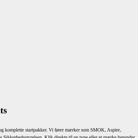
ts
ds og komplette startpakker. Vi fører mærker som SMOK, Aspire,
ikkerhedsstyrelsen. Klik direkte til en type eller et mærke herunder,