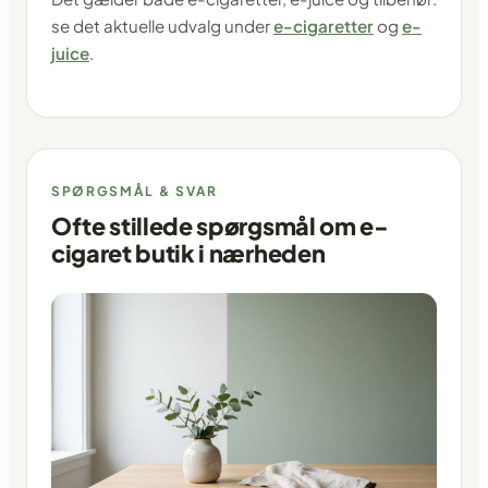
se det aktuelle udvalg under
e-cigaretter
og
e-
juice
.
SPØRGSMÅL & SVAR
Ofte stillede spørgsmål om e-
cigaret butik i nærheden