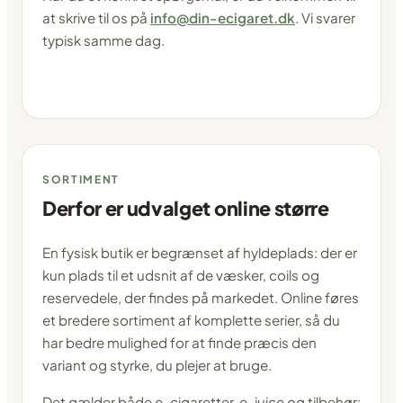
at skrive til os på
info@din-ecigaret.dk
. Vi svarer
typisk samme dag.
SORTIMENT
Derfor er udvalget online større
En fysisk butik er begrænset af hyldeplads: der er
kun plads til et udsnit af de væsker, coils og
reservedele, der findes på markedet. Online føres
et bredere sortiment af komplette serier, så du
har bedre mulighed for at finde præcis den
variant og styrke, du plejer at bruge.
Det gælder både e-cigaretter, e-juice og tilbehør: