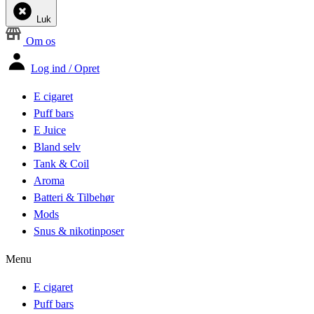
Luk
Om os
Log ind / Opret
E cigaret
Puff bars
E Juice
Bland selv
Tank & Coil
Aroma
Batteri & Tilbehør
Mods
Snus & nikotinposer
Menu
E cigaret
Puff bars